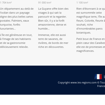
1 704 km²
91 000 km²
1 100 km²
Un département au-delà de
La Guyane offre bien des
Rien d'étonnant à ce q
l'océan dans un paysage
visages à qui sait la
est surnommée cette
digne des plus belles cartes
parcourir et la regarder.
magnifique terre, l'île a
postales. Palmiers, eaux
Bien sûr, il y a la forêt
fleurs. Colorée, fleurie 
turquoise, forêts
amazonienne, dense et
souhait, riche
luxuriantes...
humide...
d'innombrables parcs
botaniques.
L'île est généreuse en tout,
Immense, elle est aussi
à l'image de ses habitants
terre de savanes, de
Petit bout de France en
et de sa gastronomie
rivières, de bords de mer
plein cœur des Caraïbes
délicieusement relevée.
riche en découvertes.
elle est de promesses et
magnificences.
Copyright www.les-regions.com © Toute
Franc