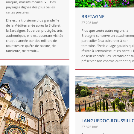
maquis, massifs rocailleux... Des
paysages dignes des plus belles
cartes postales.
BRETAGNE
Elle est la troisième plus grande île
27 208 km²
de la Méditerranée après la Sicile et
la Sardaigne. Superbe, protégée, très
Plus que toute autre région, la
authentique, elle est pourtant visitée
Bretagne conserve un attachemen
chaque année par des milliers de
particulier à sa culture et à son
touristes en quête de nature, de
territoire. "Petit village gaulois qui
farniente, de terroir...
résiste à l'envahisseur" en sorte. F
de leur contrée, les Bretons ont su
préserver son charme authentique
LANGUEDOC-ROUSSILL
27 376 km²