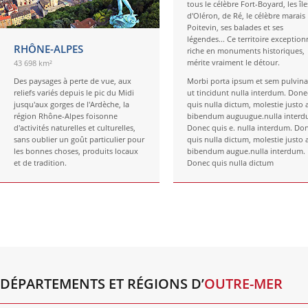
tous le célèbre Fort-Boyard, les île
d'Oléron, de Ré, le célèbre marais
Poitevin, ses balades et ses
légendes... Ce territoire exception
RHÔNE-ALPES
riche en monuments historiques,
mérite vraiment le détour.
43 698 km²
Des paysages à perte de vue, aux
Morbi porta ipsum et sem pulvina
reliefs variés depuis le pic du Midi
ut tincidunt nulla interdum. Done
jusqu'aux gorges de l'Ardèche, la
quis nulla dictum, molestie justo a
région Rhône-Alpes foisonne
bibendum auguugue.nulla interd
d'activités naturelles et culturelles,
Donec quis e. nulla interdum. Do
sans oublier un goût particulier pour
quis nulla dictum, molestie justo a
les bonnes choses, produits locaux
bibendum augue.nulla interdum.
et de tradition.
Donec quis nulla dictum
DÉPARTEMENTS ET RÉGIONS D’
OUTRE-MER