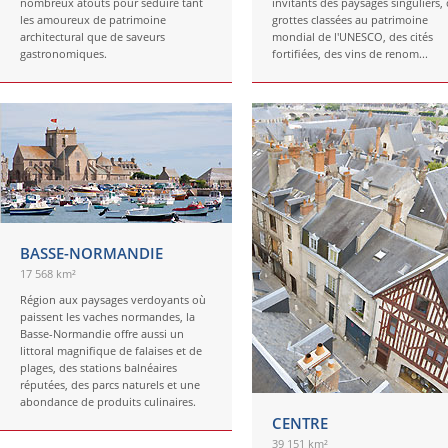
nombreux atouts pour séduire tant
invitants des paysages singuliers,
les amoureux de patrimoine
grottes classées au patrimoine
architectural que de saveurs
mondial de l'UNESCO, des cités
gastronomiques.
fortifiées, des vins de renom...
BASSE-NORMANDIE
17 568 km²
Région aux paysages verdoyants où
paissent les vaches normandes, la
Basse-Normandie offre aussi un
littoral magnifique de falaises et de
plages, des stations balnéaires
réputées, des parcs naturels et une
abondance de produits culinaires.
CENTRE
39 151 km²