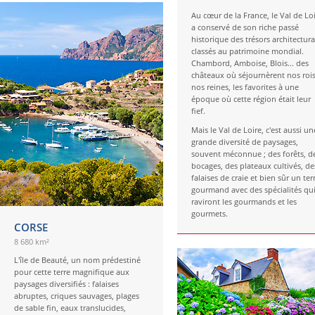
Au cœur de la France, le Val de Lo
a conservé de son riche passé
historique des trésors architectur
classés au patrimoine mondial.
Chambord, Amboise, Blois... des
châteaux où séjournèrent nos rois
nos reines, les favorites à une
époque où cette région était leur
fief.
Mais le Val de Loire, c'est aussi un
grande diversité de paysages,
souvent méconnue ; des forêts, d
bocages, des plateaux cultivés, de
falaises de craie et bien sûr un ter
gourmand avec des spécialités qu
raviront les gourmands et les
gourmets.
CORSE
8 680 km²
L'île de Beauté, un nom prédestiné
pour cette terre magnifique aux
paysages diversifiés : falaises
abruptes, criques sauvages, plages
de sable fin, eaux translucides,