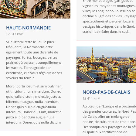
Entre mer et plages, garrigues et
vignobles, moyennes montagnes 
villes, le Languedoc-Roussillon se
décline au gré des envies. Paysag
spectaculaires et parcs en Lozère,
vestiges historiques dans le Gard,
HAUTE-NORMANDIE
station balnéaire dans le sud...
12 317 km²
Si le littoral reste le lieu le plus
fréquenté, la Normandie offre
également toute une diversité de
paysages, forêts, bocages, vertes
prairies où paissent tranquillement
les vaches. Terre agricole par
excellence, elle vous régalera de ses
saveurs du terroir.
Morbi porta ipsum et sem pulvinar,
ut tincidunt nulla interdum. Donec
NORD-PAS-DE-CALAIS
quis nulla dictum, molestie justo a,
12 414 km²
bibendum augue. nulla interdum.
Au cœur de l'Europe et à proximit
Donec quis nulla dictugue.nulla
des grandes capitales, le Nord-Pas
interdum. Donec quis um, molestie
de-Calais offre un mélange de
justo a, bibendum augue.nulla
nature, de culture et de traditions
interdum. Donec quis nulla dictum
Des somptueux paysages de la cô
d'Opale aux fortifications de